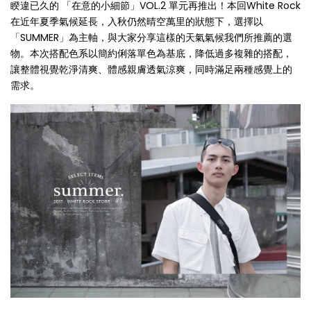
睽違已久的 「在意的小細節」VOL.2 單元再推出！本回White Rock
在近年夏季氣候延長，入秋仍然晴空萬里的狀態下，選擇以
「SUMMER」為主軸，與大家分享這樣的天氣氣候我們所推薦的選
物。本次搭配色系以簡約俐落單色為基底，降低過多複雜的搭配，
讓整體視覺乾淨清爽、體感親膚透氣涼爽，同時滿足兩種感覺上的
需求。