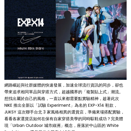
網路崛起與社群媒體的快速發展，加速全球流行資訊的同步，卻也
帶來追求相同單品與穿搭方式，超越國界的「複製貼上式」潮流。
想找出屬於自己的風格，一直以來都需要點實驗精神，趁著此次
NIKE 推出全新以「試驗 Experiment」為名的 EXP-X14 鞋款，
JUKSY 這次聯手台北 3 家風格相異的選貨店，準備來場搭配實驗，
看看各家選貨店如何在保有自家穿搭美學的同時馭鞋成功？完美體
現「Urban Outdoor 城市綠洲」概念，座落於中山區的 White