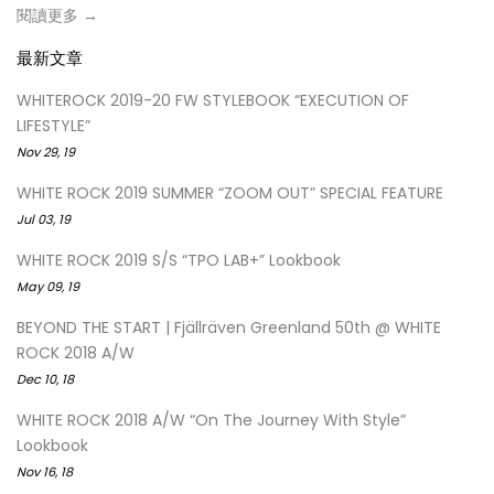
閱讀更多 →
最新文章
WHITEROCK 2019-20 FW STYLEBOOK “EXECUTION OF
LIFESTYLE”
Nov 29, 19
WHITE ROCK 2019 SUMMER “ZOOM OUT” SPECIAL FEATURE
Jul 03, 19
WHITE ROCK 2019 S/S “TPO LAB+” Lookbook
May 09, 19
BEYOND THE START | Fjällräven Greenland 50th @ WHITE
ROCK 2018 A/W
Dec 10, 18
WHITE ROCK 2018 A/W “On The Journey With Style”
Lookbook
Nov 16, 18