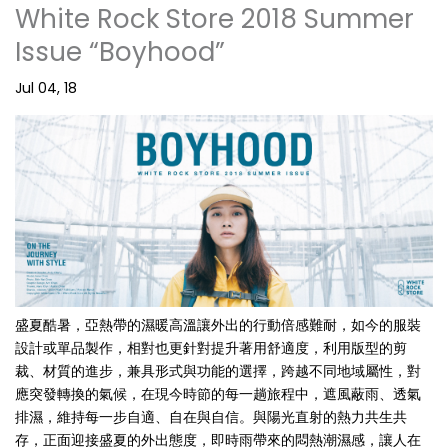
White Rock Store 2018 Summer
Issue “Boyhood”
Jul 04, 18
盛夏酷暑，亞熱帶的濕暖高溫讓外出的行動倍感難耐，如今的服裝
設計或單品製作，相對也更針對提升著用舒適度，利用版型的剪
裁、材質的進步，兼具形式與功能的選擇，跨越不同地域屬性，對
應突發轉換的氣候，在現今時節的每一趟旅程中，遮風蔽雨、透氣
排濕，維持每一步自適、自在與自信。與陽光直射的熱力共生共
存，正面迎接盛夏的外出態度，即時雨帶來的悶熱潮濕感，讓人在