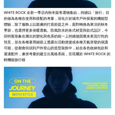
WHITE ROCK 全新一季店內秋冬販售選物集結，持續以「旅行」目
的做為各種在使用和搭配的考量，深化介於城市戶外探索的機能型
體驗，除了服飾上以親膚的打底前提之外，面對轉換為寒涼的秋冬
季節，也選擇更多保暖透氣、防風防水的各式材質與款式設計，今
回特製形象在層次的變化與色系的統一上持續做因應未來流行性的
預見，並在各種著用細節上透露出活動便捷或各種天氣突發的保護
可能，從都會街頭到戶外登山的造型裝扮中，結合各色收納包款和
週邊配件，兼併考量的建立出風格系統，呈現屬於 WHITE ROCK 的
輕機能旅行樣