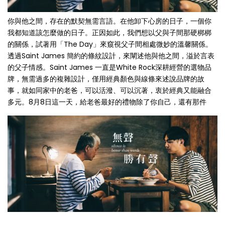
你與他之間，存在的默契無需言語。在他卸下心房的日子，一個你
我都知道該怎麼做的日子。正因如此，我們想以父與子間那硬梆梆
的關係，試著用「The Day」來窺視父子間相處微妙的溫馨關係。
透過Saint James 簡約的條紋設計，來闡述他與他之間，溢於言表
的父子情感。Saint James 一直是White Rock深耕經營的選物品
牌，無需過多的複雜設計，僅用經典顏色與線條來述說品牌的故
事，就如同家中的老爸，可以活潑、可以沉著，衷於經典又能融合
多元。8月8日這一天，給老爸最好的禮物除了你自己，還有那件