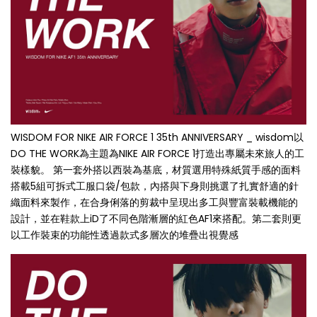
WISDOM FOR NIKE AIR FORCE 1 35th ANNIVERSARY _ wisdom以
DO THE WORK為主題為NIKE AIR FORCE 1打造出專屬未來旅人的工
裝樣貌。 第一套外搭以西裝為基底，材質選用特殊紙質手感的面料
搭載5組可拆式工服口袋/包款，內搭與下身則挑選了扎實舒適的針
織面料來製作，在合身俐落的剪裁中呈現出多工與豐富裝載機能的
設計，並在鞋款上iD了不同色階漸層的紅色AF1來搭配。第二套則更
以工作裝束的功能性透過款式多層次的堆疊出視覺感