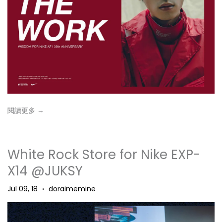
閱讀更多 →
White Rock Store for Nike EXP-
X14 @JUKSY
Jul 09, 18
doraimemine
•