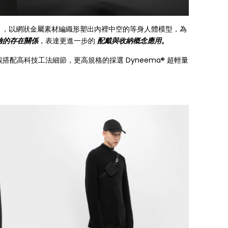
」，以網狀金屬素材編織形塑出內裡中空的等身人體模型，為
驗的存在關係
，表達更進一步的
配戴與收納概念應用。
配高科技工法細節，更高規格的採選 Dyneema® 超輕量