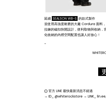
延續
SEALSON WB-S
的款式製作
並使用高強度耐磨的大廠 Cordura 面
拉鍊的磁扣快開設計，便利取物與收納，
化收納的內裡空間配置也讓人好放心！
-
WHITER
更
⨀ 官方 LINE 最快最新消息不錯過
→ ID_ @whiterockstore → LINK_ lin.ee
⠀