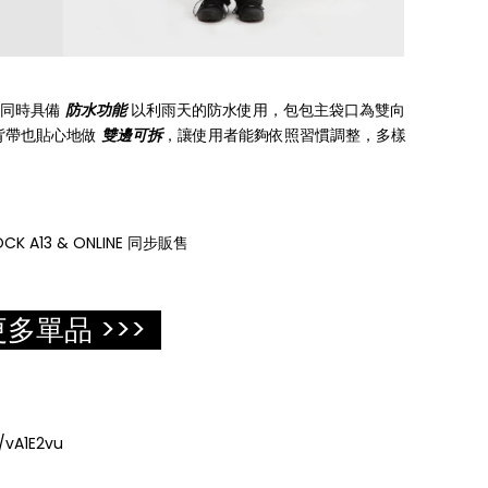
料，同時具備
防水功能
以利雨天的防水使用，包包主袋口為雙向
背帶也貼心地做
雙邊可拆
，讓使用者能夠依照習慣調整，多樣
OCK A13 & ONLINE 同步販售
多單品 >>>
/vA1E2vu