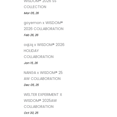
WISDOM® 2026 SS
COLLECTION
Mar 05, 26
goyemon x WISDOM®
2026 COLLABORATION
Feb 26, 26
oqLiq x WISDOM® 2026
HOLIDAY
COLLABORATION
Jan 15, 26
NANGA x WISDOM® 25
AW COLLABORATION
Dec 05, 25
WELTER EXPERIMENT X
WISDOM® 2025AW
COLLABORATION
Oct 30, 25