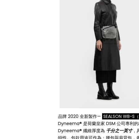
品牌 2020 全新製作—
SEALSON WB-
Dyneema® 是荷蘭皇家 DSM 公司
Dyneema® 纖維厚度為
千分之一英寸
，
特性。包款用途可作為：腰包與肩背包，