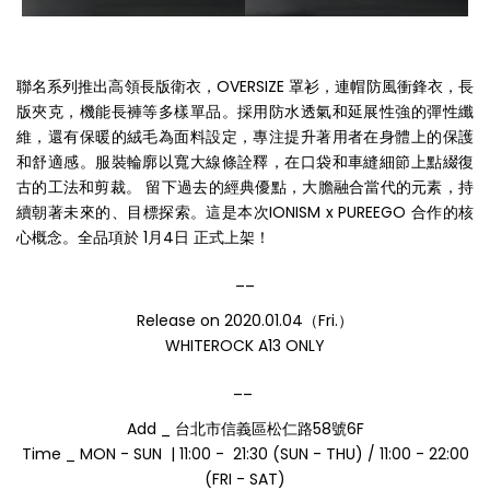
聯名系列推出高領長版衛衣，OVERSIZE 罩衫，連帽防風衝鋒衣，長
版夾克，機能長褲等多樣單品。採用防水透氣和延展性強的彈性纖
維，還有保暖的絨毛為面料設定，專注提升著用者在身體上的保護
和舒適感。服裝輪廓以寬大線條詮釋，在口袋和車縫細節上點綴復
古的工法和剪裁。 留下過去的經典優點，大膽融合當代的元素，持
續朝著未來的、目標探索。這是本次IONISM x PUREEGO 合作的核
心概念。全品項於 1月4日 正式上架！
__
Release on 2020.01.04（Fri.）
WHITEROCK A13 ONLY
__
Add _ 台北市信義區松仁路58號6F
Time _ MON - SUN | 11:00 - 21:30 (SUN - THU) / 11:00 - 22:00
(FRI - SAT)