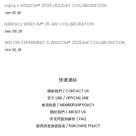
oqLiq x WISDOM® 2026 HOLIDAY COLLABORATION
Jan 15, 26
NANGA x WISDOM® 25 AW COLLABORATION
Dec 05, 25
WELTER EXPERIMENT X WISDOM® 2025AW COLLABORATION
Oct 30, 25
快速連結
聯絡我們 / CONTACT US
官方 LINE / OFFICIAL LINE
會員制度 / MEMBERSHIP POLICY
關於我們 / ABOUT US
常見問題與解答 / FAQ
購買與退換貨政策 / PURCHASE POLICY