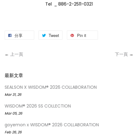
Tel _ 886-2-2511-0321
分享
Tweet
Pin it
←
上一頁
下一頁
→
最新文章
SEALSON X WISDOM® 2026 COLLABORATION
Mar 31, 26
WISDOM® 2026 SS COLLECTION
Mar 05, 26
goyemon x WISDOM® 2026 COLLABORATION
Feb 26, 26