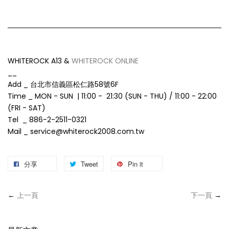
WHITEROCK A13 &
WHITEROCK ONLINE
__
Add _ 台北市信義區松仁路58號6F
Time _ MON - SUN | 11:00 - 21:30 (SUN - THU) / 11:00 - 22:00
(FRI - SAT)
Tel _ 886-2-2511-0321
Mail _ service@whiterock2008.com.tw
分享
Tweet
Pin it
←
上一頁
下一頁
→