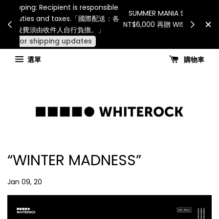
Internationa
連假期間宅配服務將暫停配送。 如遇假日、天災或其
for all cu
他不可抗力因素，出貨安排可能調整，敬請見諒
國進口關
查看國內宅配最新公告
Ch
選單
購物車
“WINTER MADNESS”
Jan 09, 20