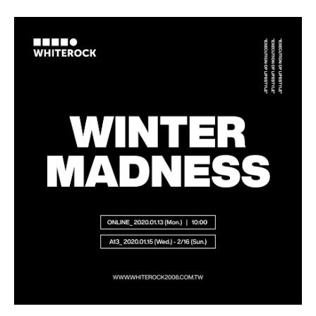
⠀⠀⠀⠀⠀